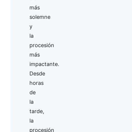
más
solemne
y
la
procesión
más
impactante.
Desde
horas
de
la
tarde,
la
procesión