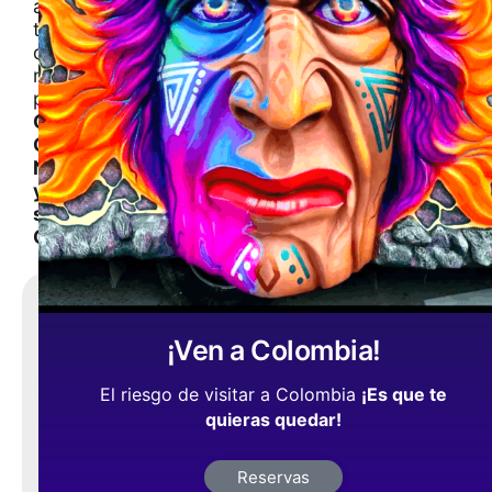
a
través
de
nuestras
publicaciones
Cultura,
Gastronomia,
Naturaleza
y
su
Gente
Comparte,
¡es
¡Ven a Colombia!
gratis
!
El riesgo de visitar a Colombia
¡Es que te
quieras quedar!
Reservas