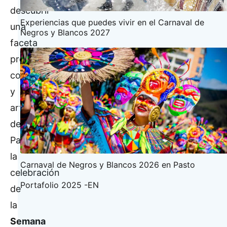
descubrir
Experiencias que puedes vivir en el Carnaval de
una
Negros y Blancos 2027
faceta
profundamente
conmovedora
y
artística
de
Pasto:
la
Carnaval de Negros y Blancos 2026 en Pasto
celebración
Portafolio 2025 -EN
de
la
Semana