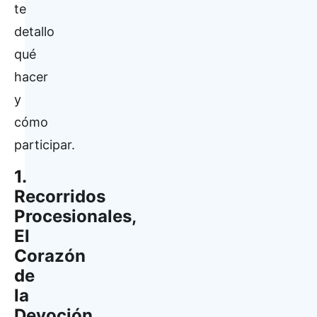
te
detallo
qué
hacer
y
cómo
participar.
1.
Recorridos
Procesionales,
El
Corazón
de
la
Devoción