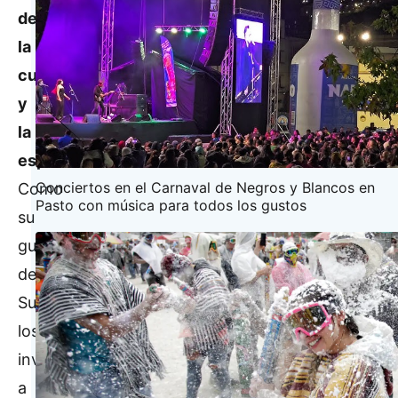
de
la
cultura
y
la
espiritualidad!
Conciertos en el Carnaval de Negros y Blancos en
Como
Pasto con música para todos los gustos
su
guía
de
Surdestino,
los
invito
a