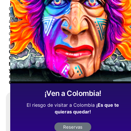
Conoce
Nariño
a
través
de
nuestras
publicaciones
Cultura,
Gastronomia,
Naturaleza
y
su
Gente
¡Ven a Colombia!
Comparte,
El riesgo de visitar a Colombia
¡Es que te
¡es
quieras quedar!
gratis
!
Reservas