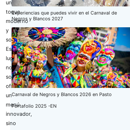
un
toque
Experiencias que puedes vivir en el Carnaval de
Negros y Blancos 2027
moderno
y
sofisticado.
Este
lugar
no
solo
ofrece
Carnaval de Negros y Blancos 2026 en Pasto
un
menú
Portafolio 2025 -EN
innovador,
sino