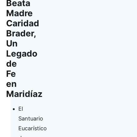
Beata
Madre
Caridad
Brader,
Un
Legado
de
Fe
en
Maridíaz
El
Santuario
Eucarístico