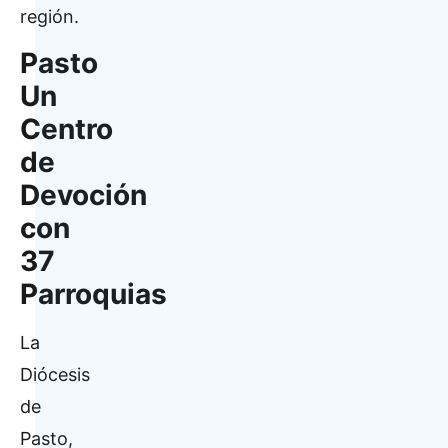
región.
Pasto
Un
Centro
de
Devoción
con
37
Parroquias
La
Diócesis
de
Pasto,