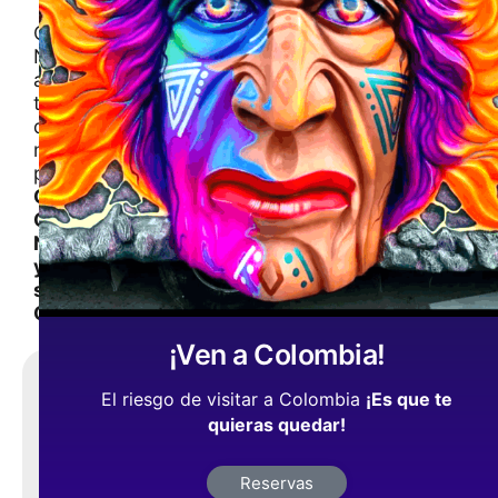
Conoce
Nariño
a
través
de
nuestras
publicaciones
Cultura,
Gastronomia,
Naturaleza
y
su
Gente
¡Ven a Colombia!
Comparte,
El riesgo de visitar a Colombia
¡Es que te
¡es
quieras quedar!
gratis
!
Reservas