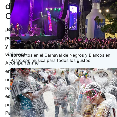
de
Colombia
¡Bienvenidos,
peregrinos
y
viajeros!
Conciertos en el Carnaval de Negros y Blancos en
Pasto con música para todos los gustos
Acompáñenme
en
un
recorrido
espiritual
por
Pasto