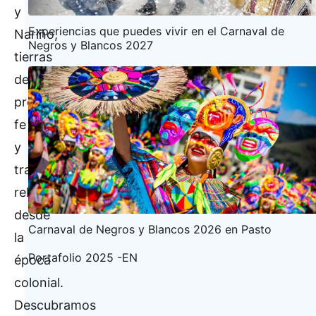
y
Experiencias que puedes vivir en el Carnaval de
Nariño,
Negros y Blancos 2027
tierras
de
profunda
fe
y
tradición
religiosa
desde
Carnaval de Negros y Blancos 2026 en Pasto
la
Portafolio 2025 -EN
época
colonial.
Descubramos