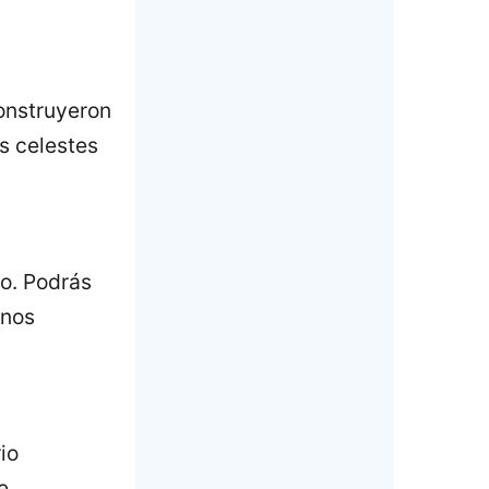
onstruyeron
s celestes
o. Podrás
enos
io
e