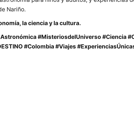
de Nariño.
nomía, la ciencia y la cultura.
stronómica #MisteriosdelUniverso #Ciencia #C
ESTINO #Colombia #Viajes #ExperienciasÚnica