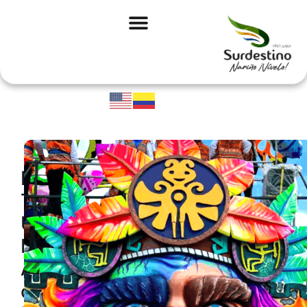
Los
Tumaqueños
Un
Pueblo
Afrocolombiano
con