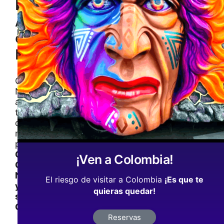
Raíces
Ancestrales
en
Nariño
Conoce
Nariño
a
través
de
nuestras
publicaciones
Cultura,
¡Ven a Colombia!
Gastronomia,
Naturaleza
El riesgo de visitar a Colombia
¡Es que te
y
quieras quedar!
su
Gente
Reservas