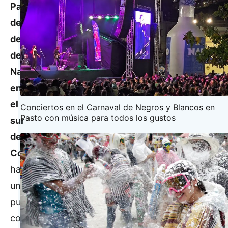
Pacífica
del
departamento
de
Nariño,
en
el
Conciertos en el Carnaval de Negros y Blancos en
Pasto con música para todos los gustos
sur
de
Colombia
,
habita
un
pueblo
con