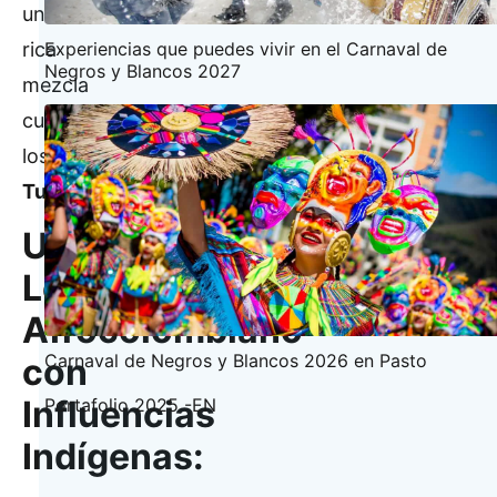
una
rica
Experiencias que puedes vivir en el Carnaval de
Negros y Blancos 2027
mezcla
cultural:
los
Tumaqueños
.
Un
Legado
Afrocolombiano
Carnaval de Negros y Blancos 2026 en Pasto
con
Influencias
Portafolio 2025 -EN
Indígenas: