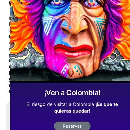
Celebración
Conoce
Nariño
a
través
de
nuestras
publicaciones
Cultura,
Gastronomia,
Naturaleza
y
su
Gente
¡Ven a Colombia!
El riesgo de visitar a Colombia
¡Es que te
Comparte,
quieras quedar!
¡es
gratis
!
Reservas