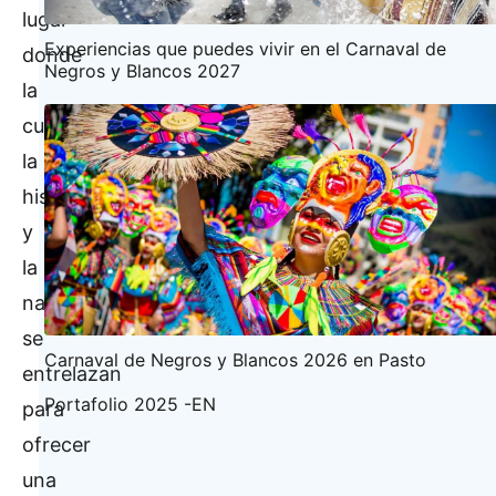
lugar
Experiencias que puedes vivir en el Carnaval de
donde
Negros y Blancos 2027
la
cultura,
la
historia
y
la
naturaleza
se
Carnaval de Negros y Blancos 2026 en Pasto
entrelazan
Portafolio 2025 -EN
para
ofrecer
una