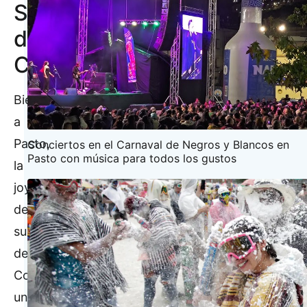
Sur
de
Colombia
Bienvenidos
a
Pasto,
Conciertos en el Carnaval de Negros y Blancos en
Pasto con música para todos los gustos
la
joya
del
sur
de
Colombia,
un