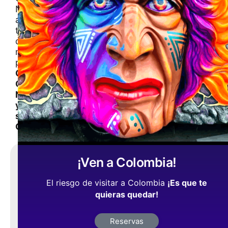
Nariño
a
través
de
nuestras
publicaciones
Cultura,
Gastronomia,
Naturaleza
y
su
Gente
Comparte,
¡Ven a Colombia!
¡es
El riesgo de visitar a Colombia
¡Es que te
gratis
!
quieras quedar!
Reservas