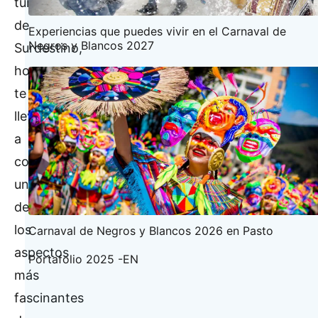
turístico
de
Experiencias que puedes vivir en el Carnaval de
Negros y Blancos 2027
Surdestino,
hoy
te
llevaré
a
conocer
uno
de
los
Carnaval de Negros y Blancos 2026 en Pasto
aspectos
Portafolio 2025 -EN
más
fascinantes