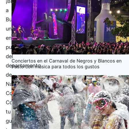
¡Bienvenidos
a
Buesaco,
un
encantador
pueblo
del
Conciertos en el Carnaval de Negros y Blancos en
departamento
Pasto con música para todos los gustos
de
Nariño,
Colombia!
Como
tu
guía